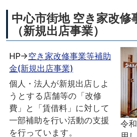
中心市街地 空き家改修
（新規出店事業）
HP→
空き家改修事業等補助
金(新規出店事業)
個人・法人が新規出店しよ
うとする店舗等の「改修
費」と「賃借料」に対して
一部補助を行い活動の支援
令和
を行っています。
用