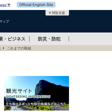
Official English Site
uage
▼
閲覧支援
マップ
業・ビジネス
防災・防犯
口
これまでの取組