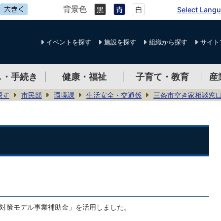
背景色
Select Lang
イベントを探す
施設を探す
組織から探す
サイト
し・手続き
健康・福祉
子育て・教育
産
探す
市民部
環境課
生活安全・交通係
三条市空き家相談窓
対策モデル事業補助金」を活用しました。