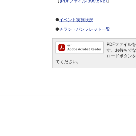
【
(PDFファイル:399.5KB)
】
●
イベント実施状況
●
チラシ・パンフレット一覧
PDFファイルを閲
す。お持ちでない方
ロードボタン
てください。