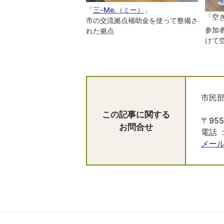
「
三-Me.（ミー）
」
「空
市の交流拠点補助金を使って整備さ
参加
れた拠点
けて
市民部
この記事に関する
〒95
お問合せ
電話 ：
メー