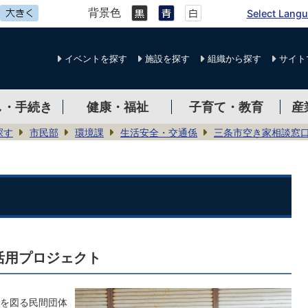
背景色
Select Lang
イベントを探す
施設を探す
組織から探す
サイト
し・手続き
健康・福祉
子育て・教育
産
探す
市民部
環境課
生活安全・交通係
三条市空き家相談窓
活用プロジェクト
を図る民間団体