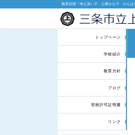
教育目標『考え深い子 心豊かな子 がんば
トップページ
学校紹介
教育方針
ブログ
登校許可証明書
リンク