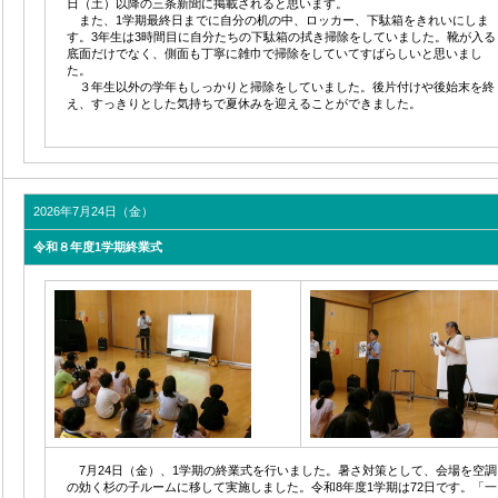
日（土）以降の三条新聞に掲載されると思います。
また、1学期最終日までに自分の机の中、ロッカー、下駄箱をきれいにしま
す。3年生は3時間目に自分たちの下駄箱の拭き掃除をしていました。靴が入る
底面だけでなく、側面も丁寧に雑巾で掃除をしていてすばらしいと思いまし
た。
３年生以外の学年もしっかりと掃除をしていました。後片付けや後始末を終
え、すっきりとした気持ちで夏休みを迎えることができました。
2026年7月24日（金）
令和８年度1学期終業式
7月24日（金）、1学期の終業式を行いました。暑さ対策として、会場を空調
の効く杉の子ルームに移して実施しました。令和8年度1学期は72日です。「
一