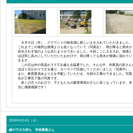
８月６日（木）、グラウンドの校舎側に新しい土を入れていただきました。
これまでこの場所は側溝よりも低くなっていて（写真左）、雨が降ると雨水が
排水されず池のような水たまりができいました。今回ここに土を入れ、側溝と
ほぼ同じ高さにしていただいたおかげで、雨が降っても雨水が側溝に流れてい
きます。
この日は外の気温が３５℃を越える猛暑でした。そんな中、作業員の皆さん
ほぼ１日がかりで土を盛り、ローラーで圧縮してくださいました（写真中）。
また、教育委員会より土を手配していただき、今回の工事ができました。写真
右が工事完了後の写真です。
多くの方々のお力で、子どもたちの教育環境がさらに良くなっています。本
当に感謝感謝です！
2026年8月4日（火）
縁の下の力持ち 学校事務さん