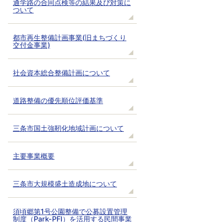
通学路の合同点検等の結果及び対策に
ついて
都市再生整備計画事業(旧まちづくり
交付金事業)
社会資本総合整備計画について
道路整備の優先順位評価基準
三条市国土強靭化地域計画について
主要事業概要
三条市大規模盛土造成地について
須頃郷第1号公園整備で公募設置管理
制度（Park-PFI）を活用する民間事業