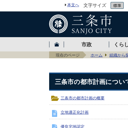
本文へ
文字サイズ
市政
くら
現在のページ
ホーム
組織から
三条市の都市計画につい
三条市の都市計画の概要
立地適正化計画
優良宅地認定