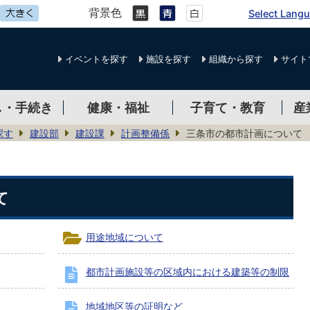
背景色
Select Lang
イベントを探す
施設を探す
組織から探す
サイト
し・手続き
健康・福祉
子育て・教育
産
探す
建設部
建設課
計画整備係
三条市の都市計画について
て
用途地域について
都市計画施設等の区域内における建築等の制限
地域地区等の証明など