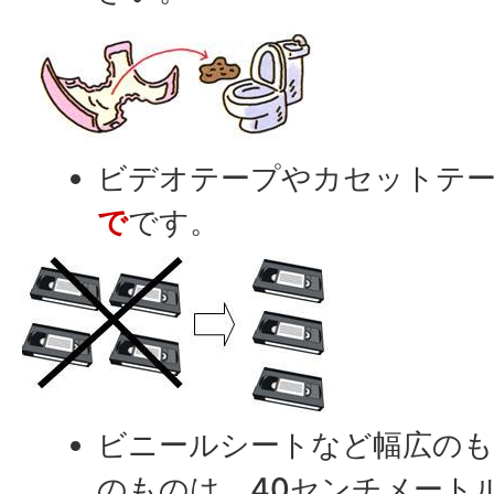
ビデオテープやカセットテ
で
です。
ビニールシートなど幅広のも
のものは、40センチメート