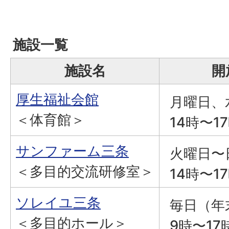
施設一覧
施設名
開
厚生福祉会館
月曜日、
＜体育館＞
14時〜1
サンファーム三条
火曜日〜
＜多目的交流研修室＞
14時〜1
ソレイユ三条
毎日（年
＜多目的ホール＞
9時〜17