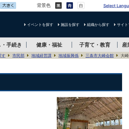
背景色
Select Lang
イベントを探す
施設を探す
組織から探す
サイト
し・手続き
健康・福祉
子育て・教育
産
探す
市民部
地域経営課
地域振興係
三条市大崎会館
大崎