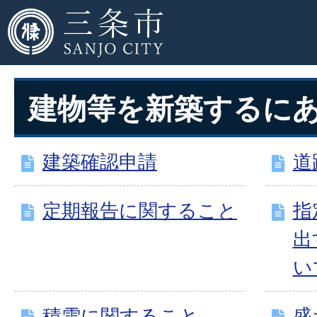
建物等を新築するに
建築確認申請
道
定期報告に関すること
指
出
い
積雪に関すること
盛