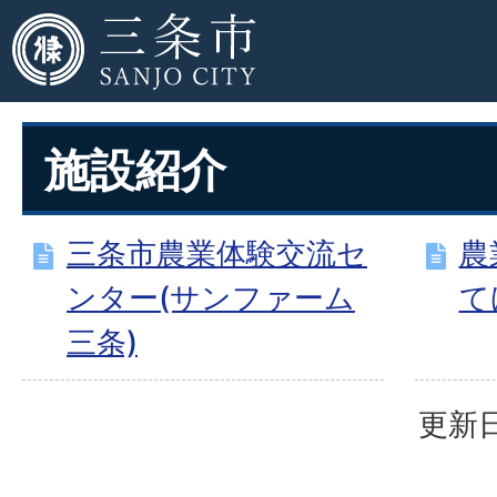
施設紹介
三条市農業体験交流セ
農
ンター(サンファーム
て
三条)
更新日