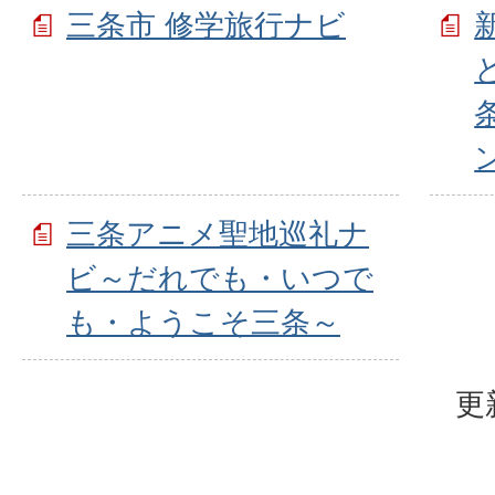
三条市 修学旅行ナビ
三条アニメ聖地巡礼ナ
ビ～だれでも・いつで
も・ようこそ三条～
更