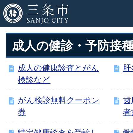
成人の健診・予防接
成人の健康診査とがん
肝
検診など
がん検診無料クーポン
歯
券
者
特定健康診査を受診し
骨