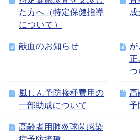
た方へ（特定保健指導
成
について）
献血のお知らせ
が
正
つ
風しん予防接種費用の
高
一部助成について
予
高齢者用肺炎球菌感染
症予防接種