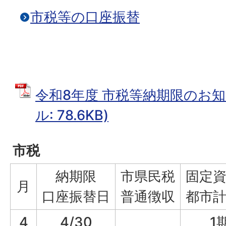
市税等の口座振替
令和8年度 市税等納期限のお知ら
ル: 78.6KB)
市税
納期限
市県民税
固定
月
口座振替日
普通徴収
都市
4
4/30
1