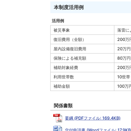
本制度活用例
活用例
被災事象
落雷に
復旧費用（全額）
200万
屋内設備復旧費用
20万円
保険による補充額
80万円
補助対象経費
200万
利用世帯数
10世帯
補助金額
100万
関係書類
要綱 (PDFファイル: 169.4KB)
交付申請書 (Wordファイル: 17.9KB