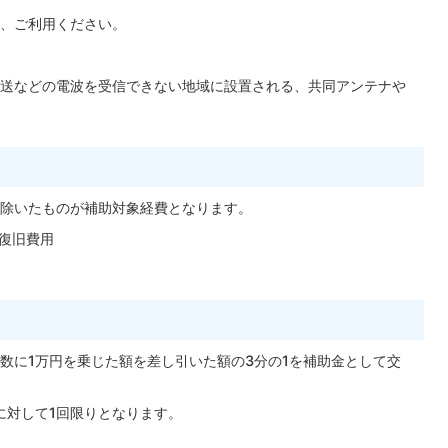
、ご利用ください。
送などの電波を受信できない地域に設置される、共同アンテナや
除いたものが補助対象経費となります。
復旧費用
数に
1
万円を乗じた額を差し引いた額の
3
分の
1
を補助金として交
に対して
1
回限りとなります。