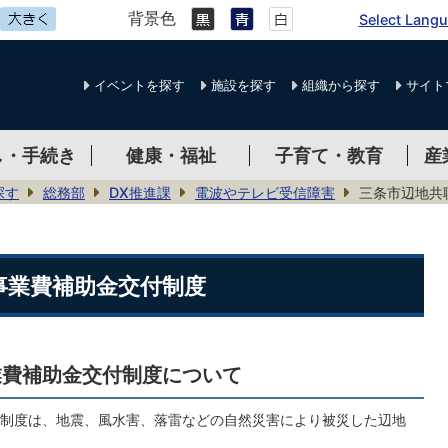
背景色
Select Lang
イベントを探す
施設を探す
組織から探す
サイト
し・手続き
健康・福祉
子育て・教育
産
探す
総務部
DX推進課
電波やテレビ受信障害
三条市辺地共
事業費補助金交付制度
業費補助金交付制度について
制度は、地震、風水害、落雷などの自然災害により被災した辺地