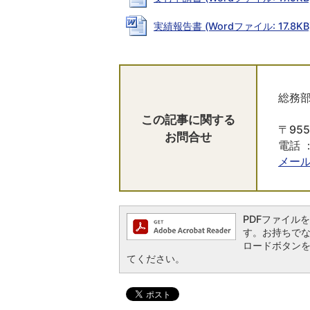
実績報告書 (Wordファイル: 17.8KB
総務部
この記事に関する
〒95
お問合せ
電話 ：
メー
PDFファイルを閲
す。お持ちでない方
ロードボタン
てください。