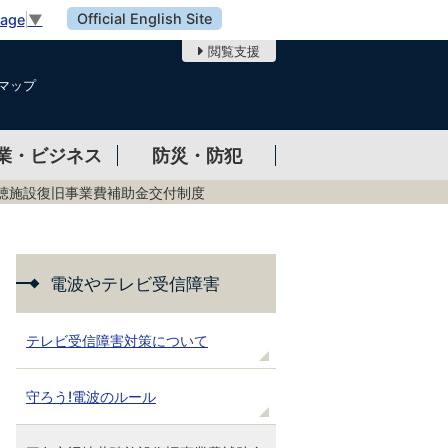
Official English Site
uage
▼
閲覧支援
マップ
業・ビジネス
防災・防犯
聴施設復旧事業費補助金交付制度
電波やテレビ受信障害
テレビ受信障害対策について
守ろう!電波のルール