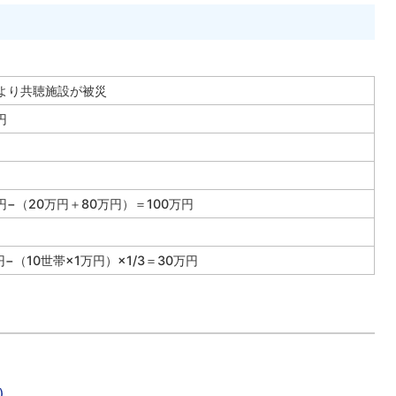
より共聴施設が被災
円
円−（20万円＋80万円）＝100万円
円
−
（
10
世帯
×1
万円）
×1/3
＝
30
万円
)