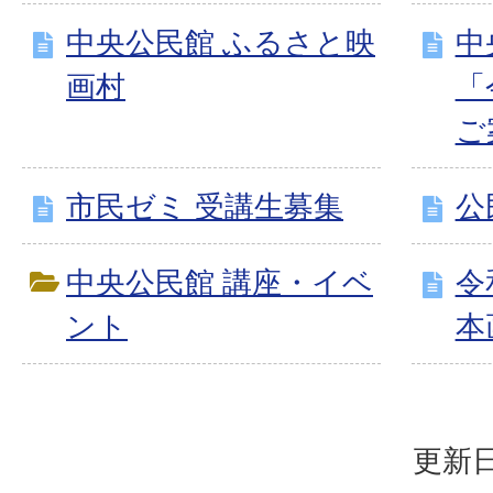
中央公民館 ふるさと映
中
画村
「
ご
市民ゼミ 受講生募集
公
中央公民館 講座・イベ
令
ント
本
更新日