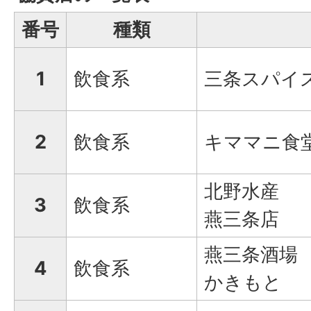
番号
種類
1
飲食系
三条スパイ
2
飲食系
キママニ食
北野水産
3
飲食系
燕三条店
燕三条酒場
4
飲食系
かきもと