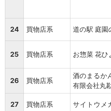
24
買物店系
道の駅 庭園
25
買物店系
お惣菜 花ひ
酒のまるか
26
買物店系
有限会社丸
27
買物店系
サイトウメ