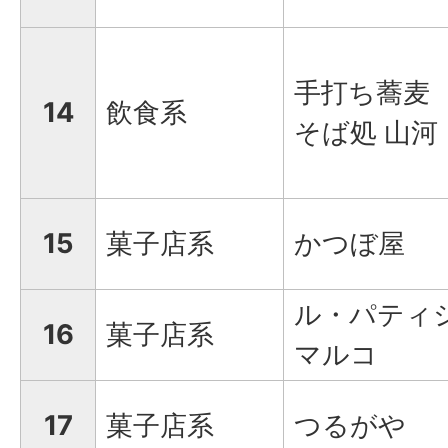
手打ち蕎麦
14
飲食系
そば処 山河
15
菓子店系
かつぼ屋
ル・パティ
16
菓子店系
マルコ
17
菓子店系
つるがや