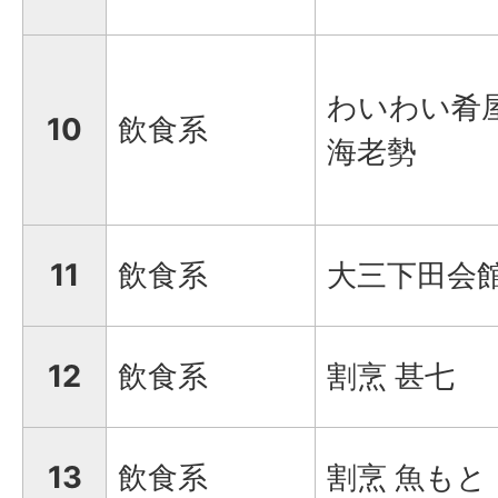
わいわい肴
10
飲食系
海老勢
11
飲食系
大三下田会
12
飲食系
割烹 甚七
13
飲食系
割烹 魚もと