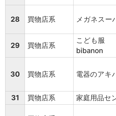
28
買物店系
メガネスー
こども服
29
買物店系
bibanon
30
買物店系
電器のアキ
31
買物店系
家庭用品セ