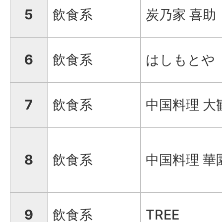
5
飲食系
炭乃家 喜助
6
飲食系
はしもとや
7
飲食系
中国料理 大
8
飲食系
中国料理 華
9
飲食系
TREE