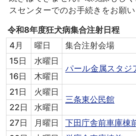
スセンターでのお手続きをお願い
令和8年度狂犬病集合注射日程
4月
曜日
集合注射会場
15日
水曜日
パール金属スタジア
16日
木曜日
21日
火曜日
三条東公民館
22日
水曜日
27日
月曜日
下田庁舎前車庫棟