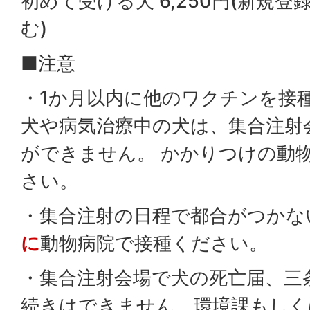
初めて受ける犬 6,250円(新規登録
む)
■注意
・1か月以内に他のワクチンを接
犬や病気治療中の犬は、集合注射
ができません。 かかりつけの動
さい。
・集合注射の日程で都合がつかな
に
動物病院で接種ください。
・集合注射会場で犬の死亡届、三
続きはできません。環境課もしく