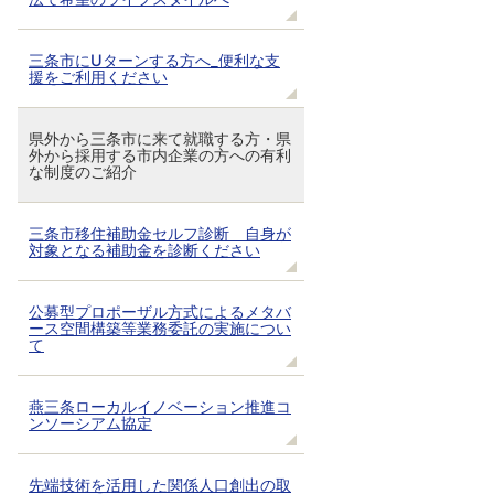
三条市にUターンする方へ_便利な支
援をご利用ください
県外から三条市に来て就職する方・県
外から採用する市内企業の方への有利
な制度のご紹介
三条市移住補助金セルフ診断＿自身が
対象となる補助金を診断ください
公募型プロポーザル方式によるメタバ
ース空間構築等業務委託の実施につい
て
燕三条ローカルイノベーション推進コ
ンソーシアム協定
先端技術を活用した関係人口創出の取