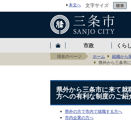
本文へ
文字サイズ
市政
くら
現在のページ
ホーム
組織から
県外から三条市
県外から三条市に来て就
方への有利な制度のご紹
県外の方で市内で就職する方へ
市内企業の方へ