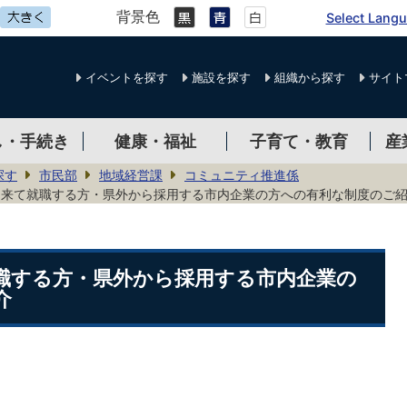
背景色
Select Lang
イベントを探す
施設を探す
組織から探す
サイト
し・手続き
健康・福祉
子育て・教育
産
探す
市民部
地域経営課
コミュニティ推進係
に来て就職する方・県外から採用する市内企業の方への有利な制度のご
職する方・県外から採用する市内企業の
介