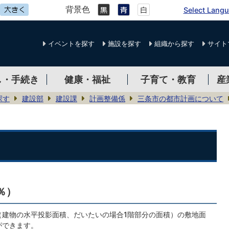
背景色
Select Lang
イベントを探す
施設を探す
組織から探す
サイト
し・手続き
健康・福祉
子育て・教育
産
探す
建設部
建設課
計画整備係
三条市の都市計画について
％）
（建物の水平投影面積、だいたいの場合1階部分の面積）の敷地面
ができます。