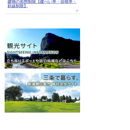
建物の形態制限【建ぺい率・容積率・
斜線制限】