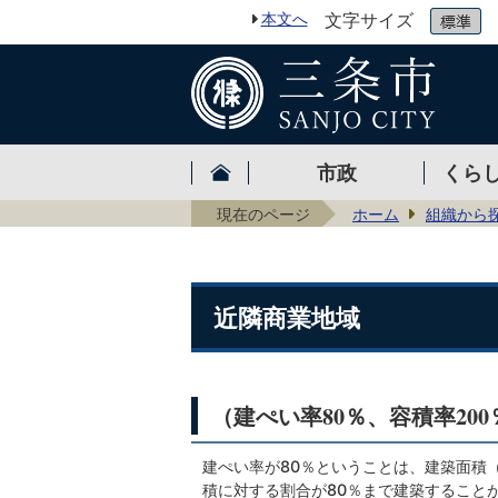
本文へ
文字サイズ
市政
くら
現在のページ
ホーム
組織から
近隣商業地域
（建ぺい率80％、容積率200
建ぺい率が80％ということは、建築面積
積に対する割合が80％まで建築すること