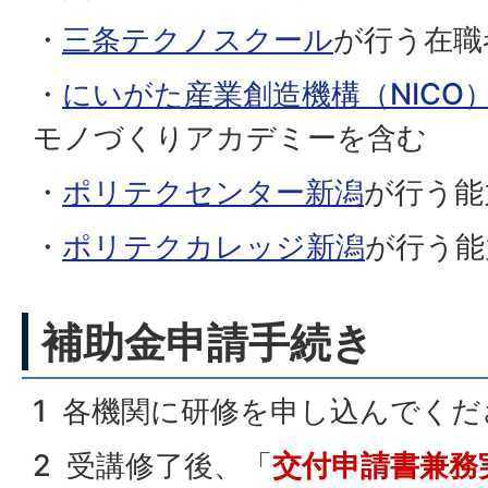
・
三条テクノスクール
が行う在職
・
にいがた産業創造機構（NICO
モノづくりアカデミーを含む
・
ポリテクセンター新潟
が行う能
・
ポリテクカレッジ新潟
が行う能
補助金申請手続き
1 各機関に研修を申し込んでくだ
2 受講修了後、「
交付申請書兼務