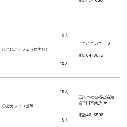
電話47-1630
10人
にこにこカフェ ★
にこにこカフェ（西大崎）
電話64-8676
10人
15人
三条市社会福祉協議
会下田事業所 ★
〇彦カフェ（荒沢）
電話46-5506
15人