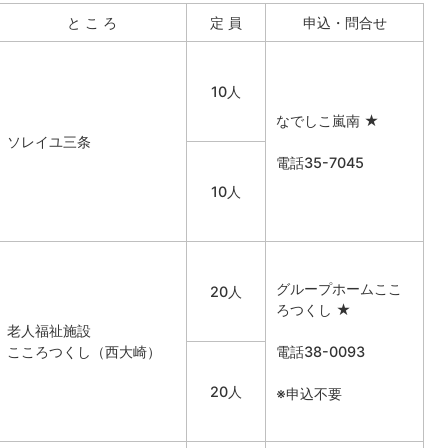
と こ ろ
定 員
申込・問合せ
10人
なでしこ嵐南 ★
ソレイユ三条
電話35-7045
10人
グループホームここ
20人
ろつくし ★
老人福祉施設
こころつくし（西大崎）
電話38-0093
20人
※申込不要