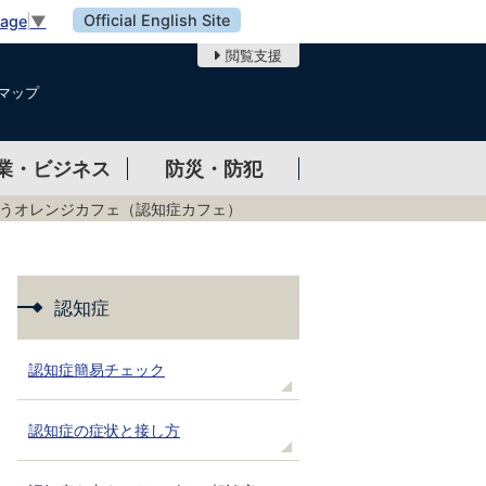
Official English Site
uage
▼
閲覧支援
マップ
業・ビジネス
防災・防犯
うオレンジカフェ（認知症カフェ）
認知症
認知症簡易チェック
認知症の症状と接し方