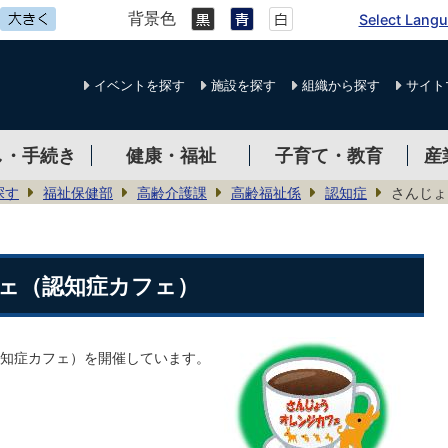
背景色
Select Lang
イベントを探す
施設を探す
組織から探す
サイト
し・手続き
健康・福祉
子育て・教育
産
探す
福祉保健部
高齢介護課
高齢福祉係
認知症
さんじょ
ェ（認知症カフェ）
知症カフェ）を開催しています。