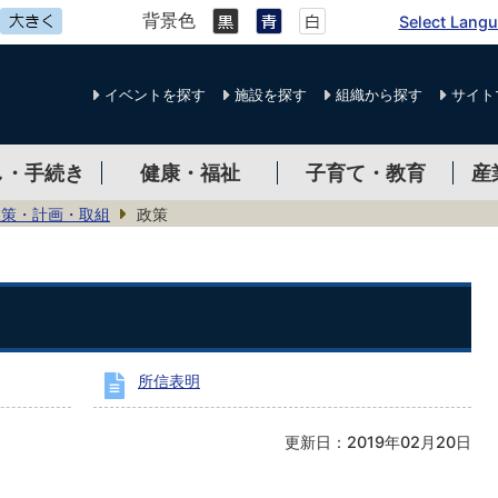
背景色
Select Lang
イベントを探す
施設を探す
組織から探す
サイト
し・手続き
健康・福祉
子育て・教育
産
政策・計画・取組
政策
所信表明
更新日：2019年02月20日