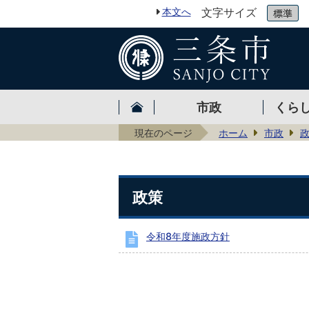
本文へ
文字サイズ
市政
くら
現在のページ
ホーム
市政
政策
令和8年度施政方針