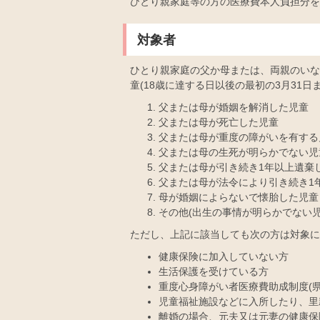
ひとり親家庭等の方の医療費本人負担分を
対象者
ひとり親家庭の父か母または、両親のいな
童(18歳に達する日以後の最初の3月31日
父または母が婚姻を解消した児童
父または母が死亡した児童
父または母が重度の障がいを有する
父または母の生死が明らかでない児
父または母が引き続き1年以上遺棄
父または母が法令により引き続き1
母が婚姻によらないで懐胎した児童
その他(出生の事情が明らかでない児
ただし、上記に該当しても次の方は対象に
健康保険に加入していない方
生活保護を受けている方
重度心身障がい者医療費助成制度(
児童福祉施設などに入所したり、里
離婚の場合、元夫又は元妻の健康保