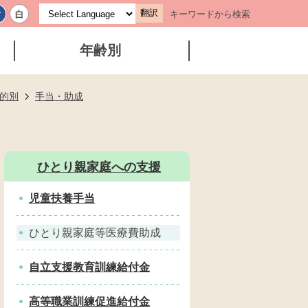
翻訳
キーワードから検索
年齢別
的別
手当・助成
ひとり親家庭への支援
児童扶養手当
ひとり親家庭等医療費助成
自立支援教育訓練給付金
高等職業訓練促進給付金