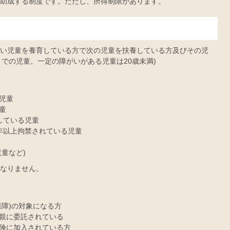
助成する制度です。ただし、所得制限があります。
い児童を養育している方で次の児童を扶養している方及びその児
までの児童。一定の障がいがある児童は20歳未満)
児童
童
している児童
年以上拘禁されている児童
童など)
なりません。
県障)の対象になる方
親に委託されている
険に加入されている方