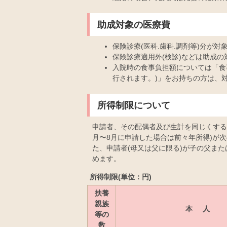
助成対象の医療費
保険診療(医科.歯科.調剤等)分が対
保険診療適用外(検診)などは助成
入院時の食事負担額については「食
行されます。)」をお持ちの方は、
所得制限について
申請者、その配偶者及び生計を同じくする
月〜8月に申請した場合は前々年所得)が
た、申請者(母又は父に限る)が子の父ま
めます。
所得制限(単位：円)
扶養
親族
本 人
等の
数