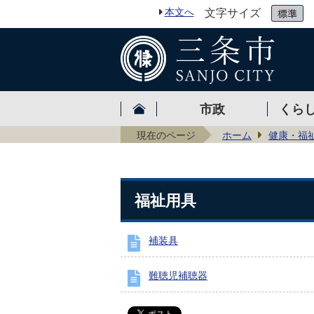
本文へ
文字サイズ
市政
くら
現在のページ
ホーム
健康・福
福祉用具
補装具
難聴児補聴器