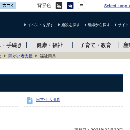
背景色
Select Lang
イベントを探す
施設を探す
組織から探す
サイト
し・手続き
健康・福祉
子育て・教育
産
祉
障がい者支援
福祉用具
日常生活用具
更新日：2021年03月30日