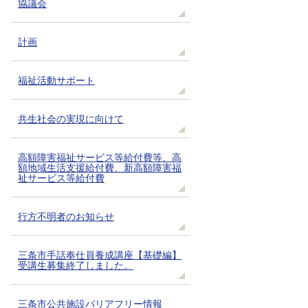
協議会
計画
福祉活動サポート
共生社会の実現に向けて
高額障害福祉サービス等給付費等、高
額地域生活支援給付費、新高額障害福
祉サービス等給付費
行方不明者のお知らせ
三条市手話奉仕員養成講座【基礎編】
受講生募集終了しました。
三条市公共施設バリアフリー情報