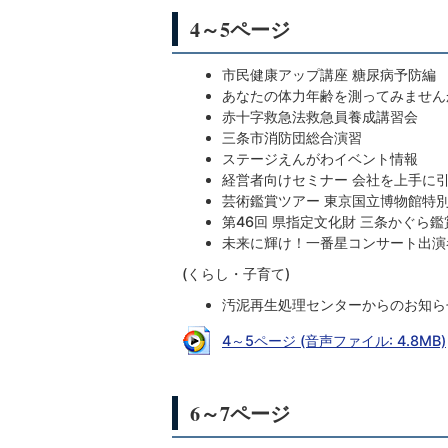
4～5ページ
市民健康アップ講座 糖尿病予防編
あなたの体力年齢を測ってみません
赤十字救急法救急員養成講習会
三条市消防団総合演習
ステージえんがわイベント情報
経営者向けセミナー 会社を上手に
芸術鑑賞ツアー 東京国立博物館特
第46回 県指定文化財 三条かぐら鑑
未来に輝け！一番星コンサート出演
(くらし・子育て)
汚泥再生処理センターからのお知ら
4～5ページ (音声ファイル: 4.8MB)
6～7ページ