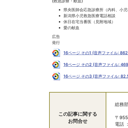
(救急診療・献血)
県央医師会応急診療所（内科、小児
新潟県小児救急医療電話相談
休日在宅当番医（見附地域）
愛の献血
広告
発行
16ページ その1 (音声ファイル: 862.
16ページ その2 (音声ファイル: 469.
16ページ その3 (音声ファイル: 82.5
総務部
この記事に関する
〒95
お問合せ
電話 ：