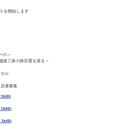
ビスを開始します
ーの～
の越後三条小路百選を巡る～
クセル
出店者募集
3MB)
0MB)
3MB)