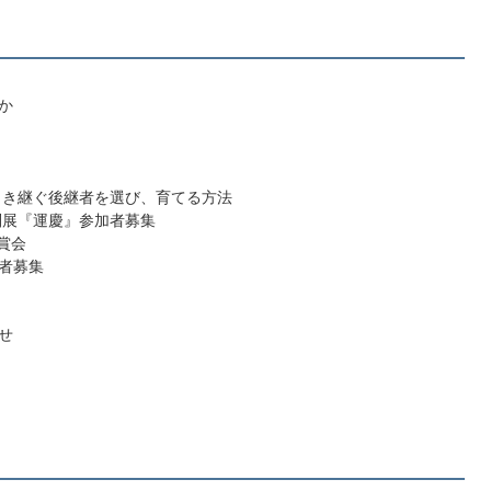
か
引き継ぐ後継者を選び、育てる方法
別展『運慶』参加者募集
賞会
者募集
せ