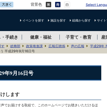
背景色
Select Lang
イベントを探す
施設を探す
組織から探す
サイト
し・手続き
健康・福祉
子育て・教育
産
探す
総務部
政策推進課
広報広聴係
声の広報
平成29年
 平成29年9月16日号
9年9月16日号
届けします
音声でお届けする取組で、このホームページでお聴きいただけるほ