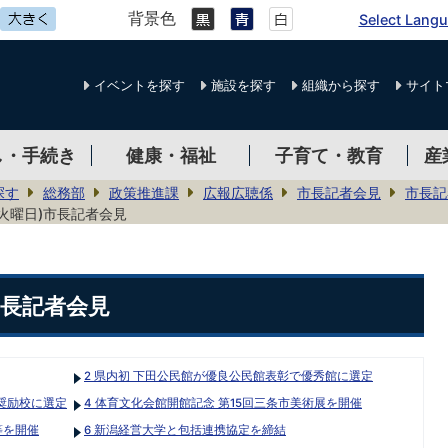
背景色
Select Lang
イベントを探す
施設を探す
組織から探す
サイト
し・手続き
健康・福祉
子育て・教育
産
探す
総務部
政策推進課
広報広聴係
市長記者会見
市長記
(火曜日)市長記者会見
)市長記者会見
2 県内初 下田公民館が優良公民館表彰で優秀館に選定
奨励校に選定
4 体育文化会館開館記念 第15回三条市美術展を開催
等を開催
6 新潟経営大学と包括連携協定を締結