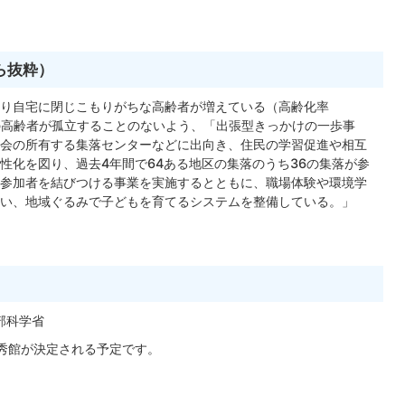
ら抜粋）
り自宅に閉じこもりがちな高齢者が増えている（高齢化率
域の高齢者が孤立することのないよう、「出張型きっかけの一歩事
会の所有する集落センターなどに出向き、住民の学習促進や相互
性化を図り、過去4年間で64ある地区の集落のうち36の集落が参
参加者を結びつける事業を実施するとともに、職場体験や環境学
い、地域ぐるみで子どもを育てるシステムを整備している。」
文部科学省
秀館が決定される予定です。