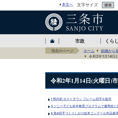
本文へ
文字サイズ
市政
くら
現在のページ
ホーム
組織から
令和2年1月14日
令和2年1月14日(火曜日
1 県内初 ホストタウン フレーム切手を販売
3 ソニー子ども科学教育プログラムで優秀校と
5 第4回手づくりしかけ絵本コンクール作品展