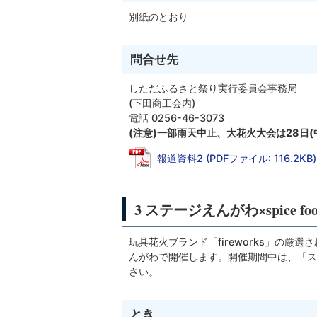
別紙のとおり
問合せ先
しただふるさと祭り実行委員会事務局
(下田商工会内)
電話 0256-46-3073
(注意)一部雨天中止、大花火大会は28日(
報道資料2 (PDFファイル: 116.2KB)
3 ステージえんがわ×spice
玩具花火ブランド「
fireworks
」の厳選さ
んがわで開催します。開催期間中は、「ス
さい。
とき