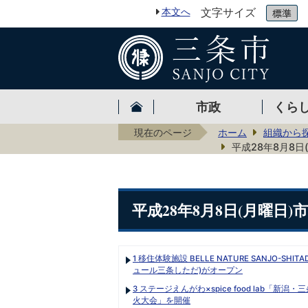
本文へ
文字サイズ
市政
くら
現在のページ
ホーム
組織から
平成28年8月8日
平成28年8月8日(月曜日
1 移住体験施設 BELLE NATURE SANJO-SHIT
ュール三条しただ)がオープン
3 ステージえんがわ×spice food lab「新潟
火大会」を開催