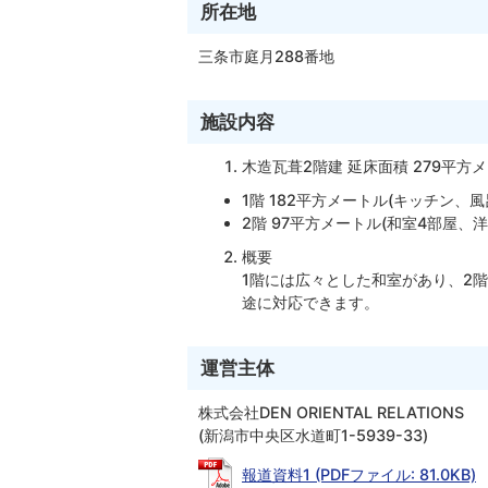
所在地
三条市庭月288番地
施設内容
木造瓦葺2階建 延床面積 279平方
1階 182平方メートル(キッチン、
2階 97平方メートル(和室4部屋、洋
概要
1階には広々とした和室があり、2
途に対応できます。
運営主体
株式会社
DEN ORIENTAL RELATIONS
(新潟市中央区水道町1-5939-33)
報道資料1 (PDFファイル: 81.0KB)