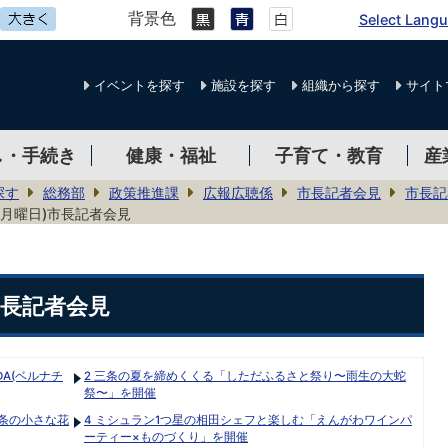
背景色
Select Lang
イベントを探す
施設を探す
組織から探す
サイト
し・手続き
健康・福祉
子育て・教育
産
探す
総務部
政策推進課
広報広聴係
市長記者会見
市長記
(月曜日)市長記者会見
)市長記者会見
ADA(ベルナチ
2 三条の夏を締めくくる「しただふるさと祭り〜雨生の大蛇
祭〜」を開催
・三条の小さな花
4 ミシュラン1つ星の相田シェフと楽しむ「えんがわワインパ
ーティー×ものづくり」を開催