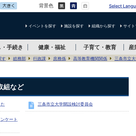
背景色
Select Lang
イベントを探す
施設を探す
組織から探す
サイト
し・手続き
健康・福祉
子育て・教育
産
探す
総務部
行政課
庶務係
高等教育機関関係
三条市立大
取組など
した
三条市立大学開設検討委員会
アンケート