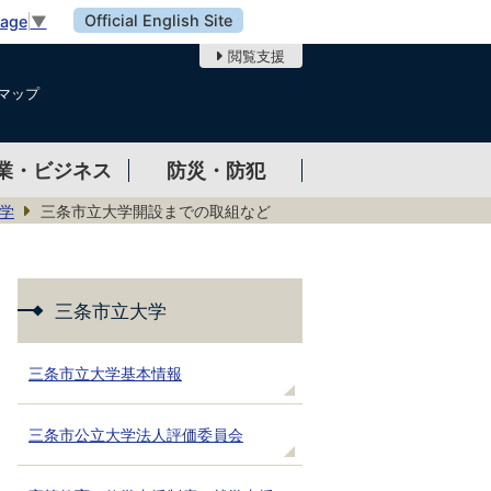
Official English Site
uage
▼
閲覧支援
マップ
業・ビジネス
防災・防犯
学
三条市立大学開設までの取組など
三条市立大学
三条市立大学基本情報
三条市公立大学法人評価委員会