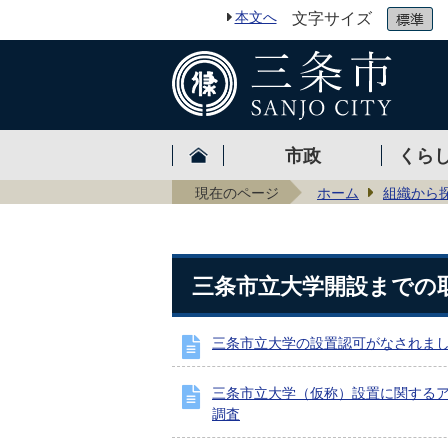
本文へ
文字サイズ
市政
くら
現在のページ
ホーム
組織から
三条市立大学開設までの
三条市立大学の設置認可がなされま
三条市立大学（仮称）設置に関する
調査