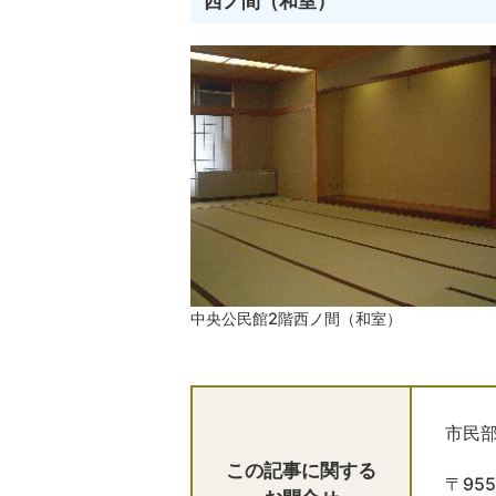
西ノ間（和室）
中央公民館2階西ノ間（和室）
市民部
この記事に関する
〒95