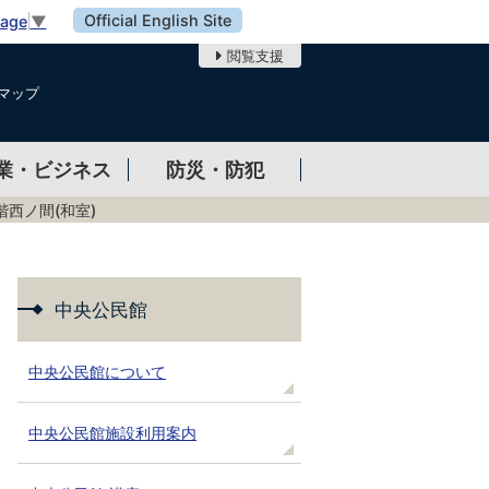
Official English Site
uage
▼
閲覧支援
マップ
業・ビジネス
防災・防犯
階西ノ間(和室)
中央公民館
中央公民館について
中央公民館施設利用案内