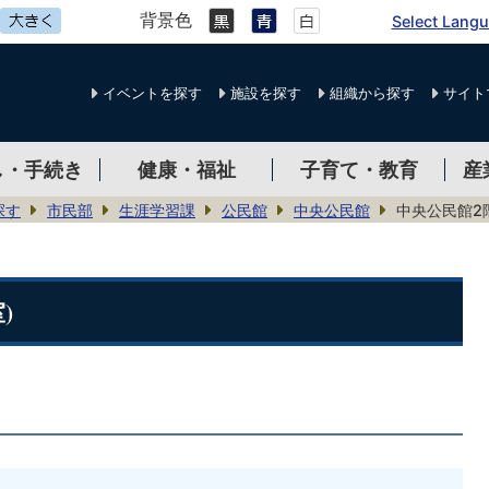
背景色
Select Lang
イベントを探す
施設を探す
組織から探す
サイト
し・手続き
健康・福祉
子育て・教育
産
探す
市民部
生涯学習課
公民館
中央公民館
中央公民館2
)