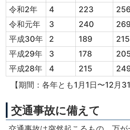
令和2年
4
223
25
令和元年
3
240
26
平成30年
2
189
215
平成29年
3
178
20
平成28年
4
215
24
【期間：各年とも1月1日〜12月3
交通事故に備えて
交通事故は突然起こるもの。万が