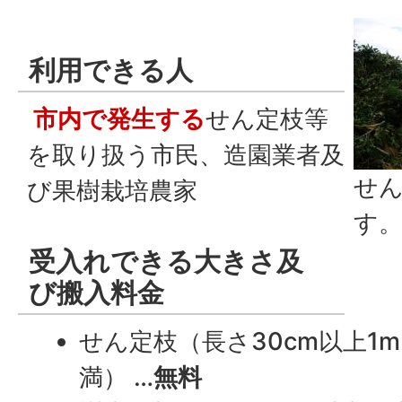
利用できる人
市内で発生する
せん定枝等
を取り扱う市民、造園業者及
せ
び果樹栽培農家
す
受入れできる大きさ及
び搬入料金
せん定枝（長さ30cm以上1m
満） …
無料