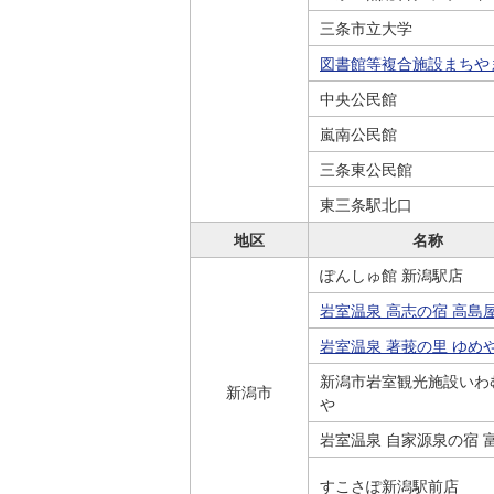
三条市立大学
図書館等複合施設まちや
中央公民館
嵐南公民館
三条東公民館
東三条駅北口
地区
名称
ぽんしゅ館 新潟駅店
岩室温泉 高志の宿 高島
岩室温泉 著莪の里 ゆめ
新潟市岩室観光施設いわ
新潟市
や
岩室温泉 自家源泉の宿 
すこさぽ新潟駅前店