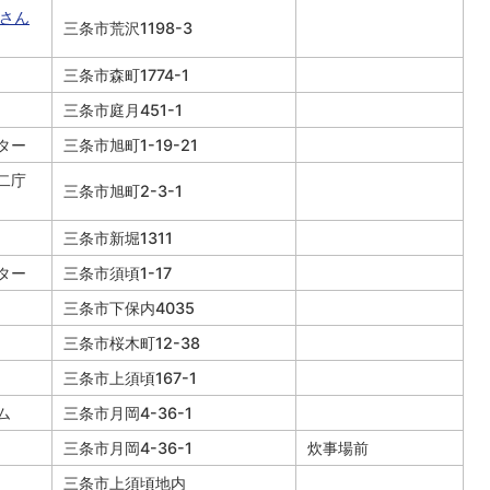
ムさん
三条市荒沢1198-3
三条市森町1774-1
三条市庭月451-1
ター
三条市旭町1-19-21
二庁
三条市旭町2-3-1
三条市新堀1311
ター
三条市須頃1-17
三条市下保内4035
三条市桜木町12-38
三条市上須頃167-1
ム
三条市月岡4-36-1
三条市月岡4-36-1
炊事場前
三条市上須頃地内