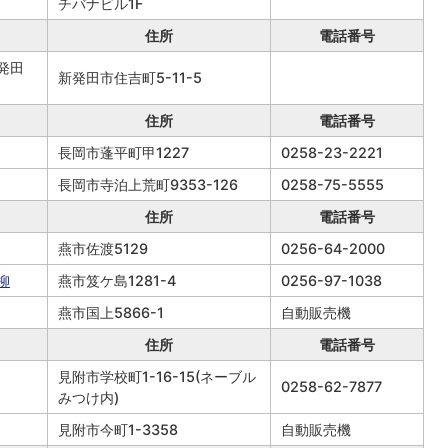
チバナビル1F
住所
電話番号
発田
新発田市住吉町5-11-5
住所
電話番号
長岡市蓬平町甲1227
0258-23-2221
長岡市寺泊上荒町9353-126
0258-75-5555
住所
電話番号
燕市佐渡5129
0256-64-2000
柳
燕市笈ケ島1281-4
0256-97-1038
燕市国上5866-1
自動販売機
住所
電話番号
見附市学校町1-16-15(ネーブル
0258-62-7877
みつけ内)
見附市今町1-3358
自動販売機