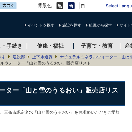
背景色
Select Lang
イベントを探す
施設を探す
組織から探す
サイト
し・手続き
健康・福祉
子育て・教育
産
探す
建設部
上下水道課
ナチュラルミネラルウォーター「山と
ラルウォーター「山と雪のうるおい」販売店リスト
ーター「山と雪のうるおい」販売店リス
、三条市認定名水「山と雪のうるおい」をお求めいただきご愛飲