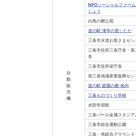
NPOソーシャルファー
じょう
白鳥の郷公苑
道の駅 漢学の里しただ
三条市水道お客さまセン
三条市役所三条庁舎・第
舎
三条市役所栄庁舎
自
燕三条地場産業振興セン
動
販
道の駅 庭園の郷 保内
売
三条ものづくり学校
機
水防学習館
三条パール金属スタジア
三条市総合運動公園
三条・燕総合グラウンド