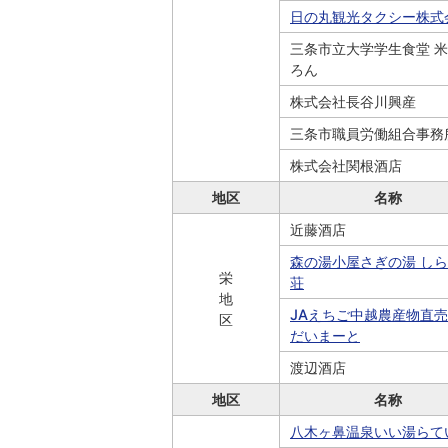
日の丸観光タクシー株式
三条市立大学学生食堂 
ろん
株式会社長谷川興産
三条市職員労働組合事務
株式会社関根酒店
地区
名称
近藤酒店
森の湯小屋さぎの湯 し
栄
荘
地
JAえちご中越農産物直
区
だいまーと
渡辺酒店
地区
名称
八木ヶ鼻温泉いい湯らて