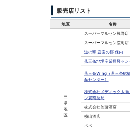
販売店リスト
地区
名称
スーパーマルセン興野店
スーパーマルセン荒町店
道の駅 庭園の郷 保内
燕三条地場産業振興セン
燕三条Wing（燕三条駅
産センター）
株式会社メディック太陽
三
ツ嵐南薬局
条
株式会社佐藤酒店
地
区
横山酒店
ベベ