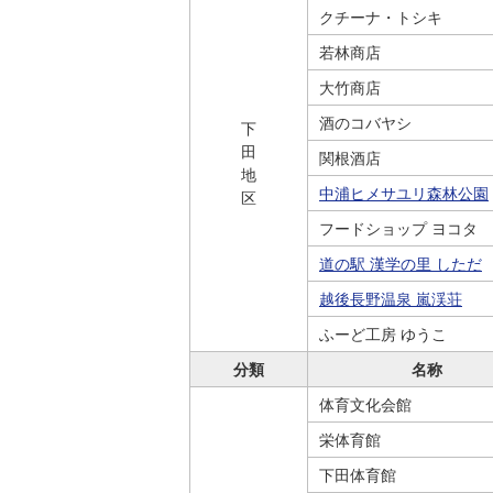
クチーナ・トシキ
若林商店
大竹商店
酒のコバヤシ
下
田
関根酒店
地
中浦ヒメサユリ森林公園
区
フードショップ ヨコタ
道の駅 漢学の里 しただ
越後長野温泉 嵐渓荘
ふーど工房 ゆうこ
分類
名称
体育文化会館
栄体育館
下田体育館