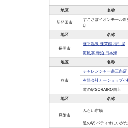
地区
名称
すこさぽイオンモール新
新発田市
店
地区
名称
蓬平温泉 蓬莱館 福引屋
長岡市
海風亭 寺泊 日本海
地区
名称
チャレンジャー燕三条店
燕市
有限会社カーショップ小
道の駅SORAIRO国上
地区
名称
みらい市場
見附市
道の駅 パティオにいがた