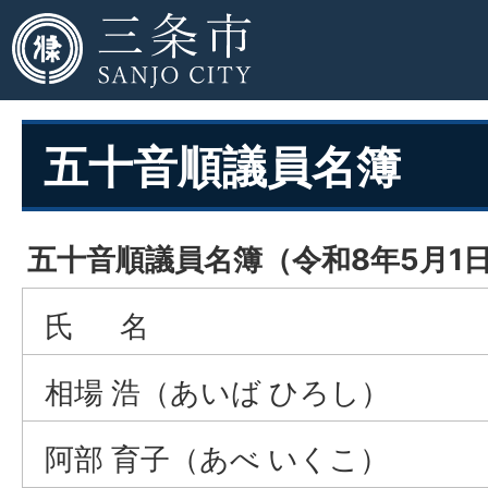
五十音順議員名簿
五十音順議員名簿（令和8年5月1
氏 名
相場 浩（あいば ひろし）
阿部 育子（あべ いくこ）