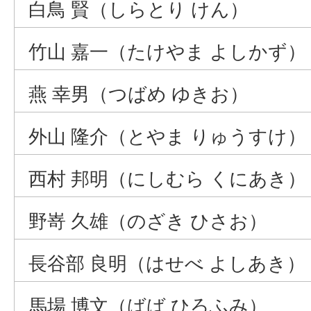
白鳥 賢（しらとり けん）
竹山 嘉一（たけやま よしかず）
燕 幸男（つばめ ゆきお）
外山 隆介（とやま りゅうすけ）
西村 邦明（にしむら くにあき）
野嵜 久雄（のざき ひさお）
長谷部 良明（はせべ よしあき）
馬場 博文（ばば ひろふみ）