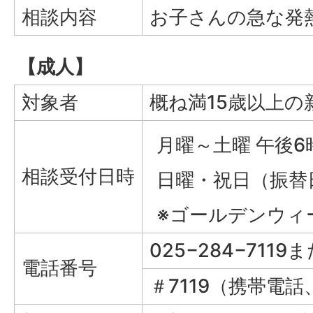
相談内容
お子さんの急な発
【成人】
対象者
概ね満15歳以上
月曜～土曜 午後
相談受付日時
日曜・祝日（振替
※ゴールデンウィ
025−284−7119
電話番号
＃7119（携帯電