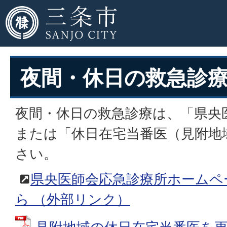
夜間・休日の救急診
夜間・休日の救急診療は、「県央
または「休日在宅当番医（見附地
さい。
県央医師会応急診療所ホームペ
ら
（外部リンク）