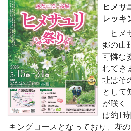
ヒメサ
レッキ
「ヒメ
郷の山
可憐な
れてき
址はそ
として
が咲く
は約1
キングコースとなっており、花の