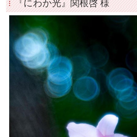
『にわか光』関根啓 様