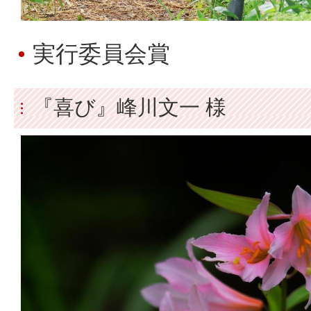
実行委員会賞
『喜び』峰川文一 様