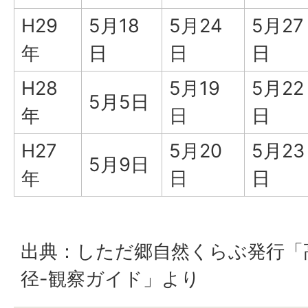
H29
5月18
5月24
5月27
年
日
日
日
H28
5月19
5月22
5月5日
年
日
日
H27
5月20
5月23
5月9日
年
日
日
出典：しただ郷自然くらぶ発行「
径-観察ガイド」より