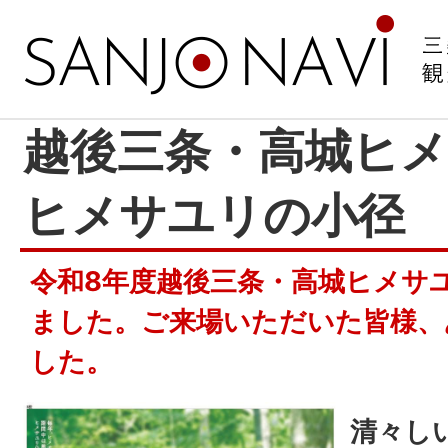
越後三条・高城ヒメ
ヒメサユリの小径
令和8年度越後三条・高城ヒメサ
ました。ご来場いただいた皆様、
した。
清々し