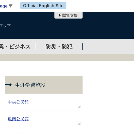
Official English Site
uage
▼
閲覧支援
マップ
業・ビジネス
防災・防犯
生涯学習施設
中央公民館
嵐南公民館