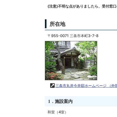
(注意)不明な点がありましたら、受付窓
所在地
〒955-0071 三条市本町3-7-8
三条市丸井今井邸ホームページ
（外
1．施設案内
和室（4室）