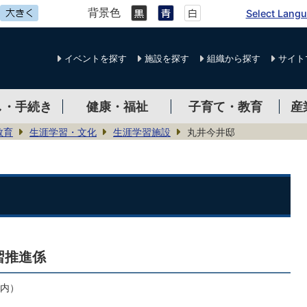
背景色
Select Lang
イベントを探す
施設を探す
組織から探す
サイト
し・手続き
健康・福祉
子育て・教育
産
教育
生涯学習・文化
生涯学習施設
丸井今井邸
習推進係
館内）