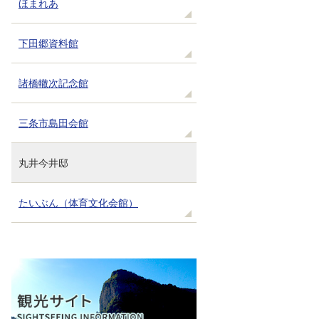
ほまれあ
下田郷資料館
諸橋轍次記念館
三条市島田会館
丸井今井邸
たいぶん（体育文化会館）