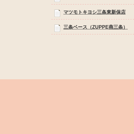
マツモトキヨシ三条東新保店
三条ベース（ZUPPE燕三条）