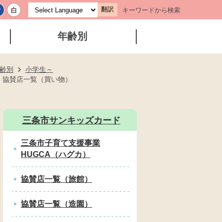
翻訳
キーワードから検索
年齢別
齢別
小学生～
協賛店一覧（買い物）
三条市サンキッズカード
三条市子育て支援事業
HUGCA（ハグカ）
協賛店一覧（旅館）
協賛店一覧（造園）