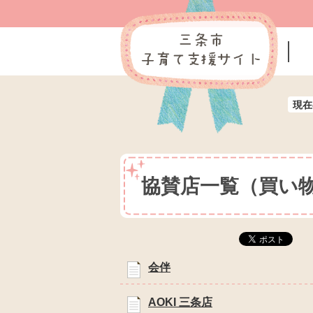
現在
協賛店一覧（買い
会伴
AOKI 三条店