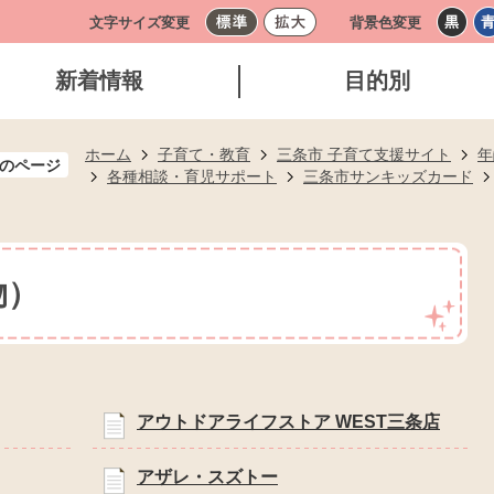
文字サイズ変更
背景色変更
新着情報
目的別
ホーム
子育て・教育
三条市 子育て支援サイト
年
のページ
各種相談・育児サポート
三条市サンキッズカード
物）
アウトドアライフストア WEST三条店
アザレ・スズトー