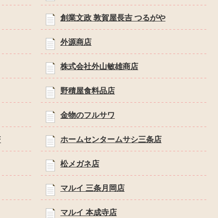
創業文政 敦賀屋長吉 つるがや
外源商店
株式会社外山敏雄商店
野積屋食料品店
金物のフルサワ
F
ホームセンタームサシ三条店
松メガネ店
マルイ 三条月岡店
マルイ 本成寺店