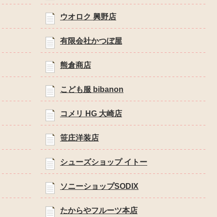
ウオロク 興野店
有限会社かつぼ屋
熊倉商店
こども服 bibanon
コメリ HG 大崎店
笹庄洋装店
シューズショップ イトー
ソニーショップSODIX
たからやフルーツ本店