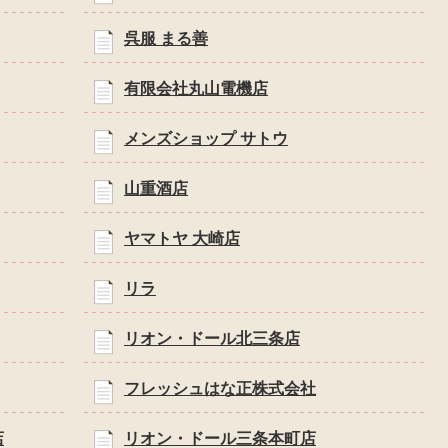
呉服 まる善
有限会社丸山電機店
メンズショップ サトウ
山重酒店
ヤマトヤ 大崎店
リラ
リオン・ドール北三条店
フレッシュはな正株式会社
店
リオン・ドール三条本町店