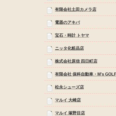
有限会社土田カメラ店
電器のアキバ
宝石・時計 トヤマ
ニッタ化粧品店
株式会社原信 四日町店
有限会社 保科自動車・M's GOL
松永シューズ店
マルイ 大崎店
マルイ 塚野目店