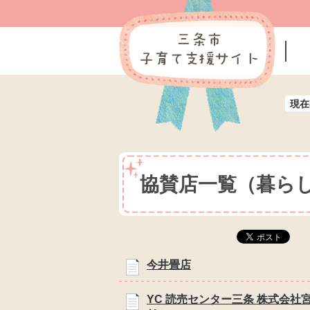
現在
協賛店一覧（暮ら
今井畳店
YC 読売センター三条 株式会社