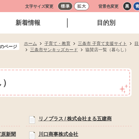
文字サイズ変更
背景色変更
新着情報
目的別
ホーム
子育て・教育
三条市 子育て支援サイト
目
のページ
三条市サンキッズカード
協賛店一覧（暮らし）
し）
リノプラス / 株式会社まる五建商
宮原新聞
川口商事株式会社