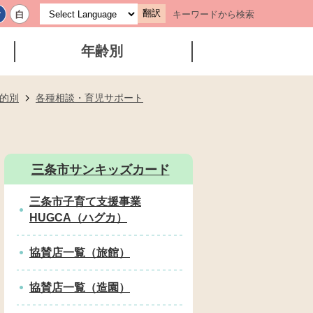
翻訳
キーワードから検索
年齢別
的別
各種相談・育児サポート
三条市サンキッズカード
三条市子育て支援事業
HUGCA（ハグカ）
協賛店一覧（旅館）
協賛店一覧（造園）