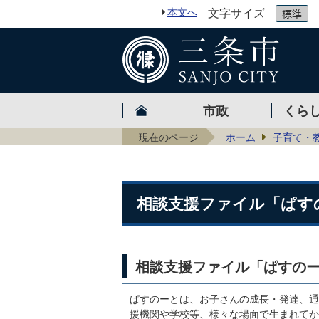
本文へ
文字サイズ
市政
くら
現在のページ
ホーム
子育て・
相談支援ファイル「ぱす
相談支援ファイル「ぱすの
ぱすのーとは、お子さんの成長・発達、通
援機関や学校等、様々な場面で生まれてか