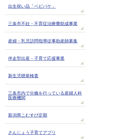
出生祝い品「ベビパケ」
三条市不妊・不育症治療費助成事業
産婦・乳児訪問指導従事助産師募集
伴走型出産・子育て応援事業
新生児聴覚検査
三条市内で分娩を行っている産婦人科
医療機関
新潟県こむすび定期
さんじょう子育てアプリ