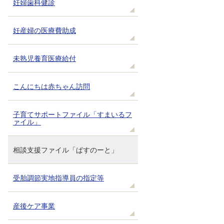
妊婦歯科健診
妊産婦の医療費助成
未熟児養育医療給付
こんにちは赤ちゃん訪問
子育てサポートファイル「すまいるフ
ァイル」
相談支援ファイル「ぱすのーと」
受胎調節実地指導員の指定等
産後ケア事業