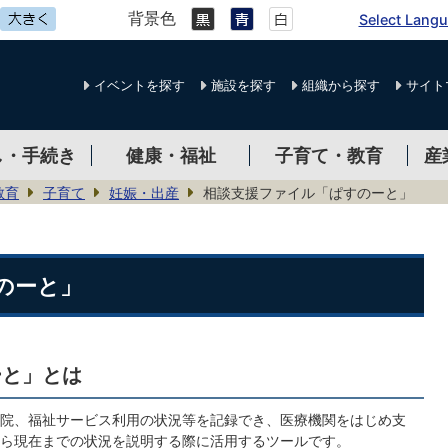
背景色
Select Lang
イベントを探す
施設を探す
組織から探す
サイト
し・手続き
健康・福祉
子育て・教育
産
教育
子育て
妊娠・出産
相談支援ファイル「ぱすのーと」
のーと」
ーと」とは
院、福祉サービス利用の状況等を記録でき、医療機関をはじめ支
ら現在までの状況を説明する際に活用するツールです。