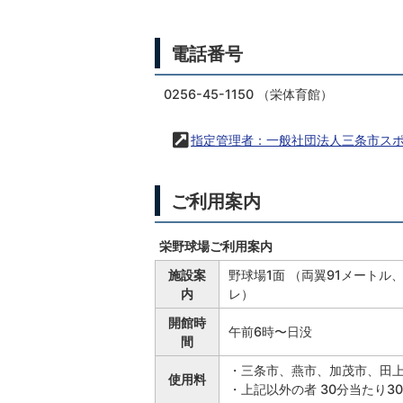
電話番号
0256-45-1150 （栄体育館）
指定管理者：一般社団法人三条市ス
ご利用案内
栄野球場ご利用案内
施設案
野球場1面 （両翼91メート
内
レ）
開館時
午前6時〜日没
間
・三条市、燕市、加茂市、田上
使用料
・上記以外の者 30分当たり30