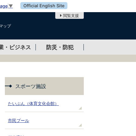
Official English Site
uage
▼
閲覧支援
マップ
業・ビジネス
防災・防犯
スポーツ施設
たいぶん（体育文化会館）
市民プール