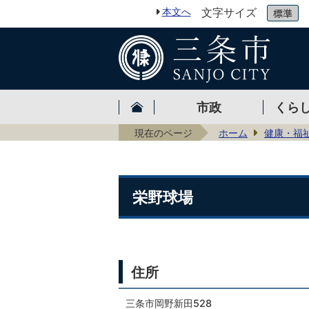
本文へ
文字サイズ
市政
くら
現在のページ
ホーム
健康・福
栄野球場
住所
三条市岡野新田528