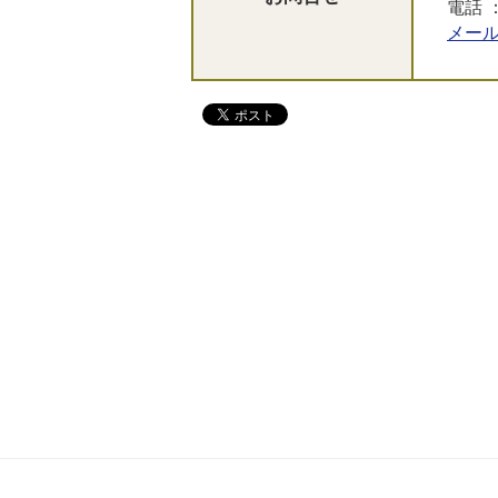
電話 ：
メー