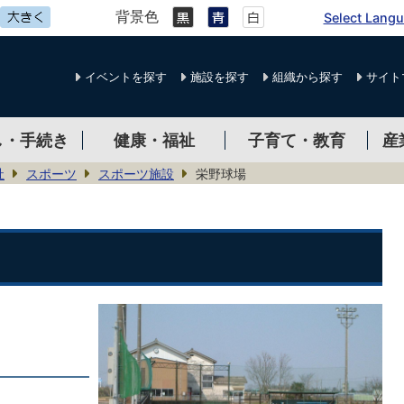
背景色
Select Lang
イベントを探す
施設を探す
組織から探す
サイト
し・手続き
健康・福祉
子育て・教育
産
祉
スポーツ
スポーツ施設
栄野球場