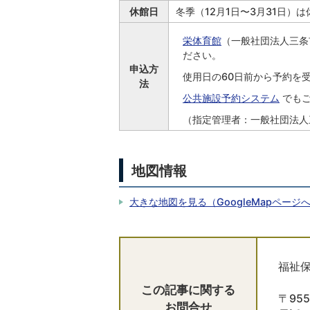
休館日
冬季（12月1日〜3月31日）は
栄体育館
（一般社団法人三条
ださい。
申込方
使用日の60日前から予約を
法
公共施設予約システム
でもご
（指定管理者：一般社団法人
地図情報
大きな地図を見る（GoogleMapページ
福祉保
この記事に関する
〒95
お問合せ