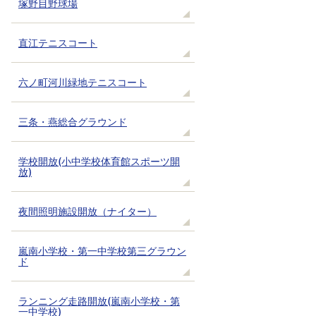
塚野目野球場
直江テニスコート
六ノ町河川緑地テニスコート
三条・燕総合グラウンド
学校開放(小中学校体育館スポーツ開
放)
夜間照明施設開放（ナイター）
嵐南小学校・第一中学校第三グラウン
ド
ランニング走路開放(嵐南小学校・第
一中学校)