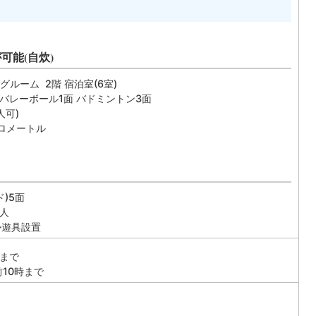
可能(自炊)
グルーム 2階 宿泊室(6室)
 バレーボール1面 バドミントン3面
人可)
キロメートル
)5面
0人
か遊具設置
時まで
前10時まで