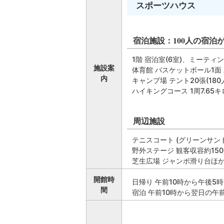
スポーツハウス
宿泊施設：100人の宿泊が
1階 宿泊室(6室)、ミーティン
施設案
体育館 バスケットボール1面
内
キャンプ場 テント20張(180
ハイキングコース 1周7.65
周辺施設
テニスコート (グリーンサンド
野外ステージ 観客収容約15
芝生広場 ジャンボ滑り台ほ
開館時
日帰り 午前10時から午後5
間
宿泊 午前10時から翌日の午