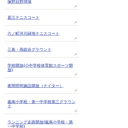
塚野目野球場
直江テニスコート
六ノ町河川緑地テニスコート
三条・燕総合グラウンド
学校開放(小中学校体育館スポーツ開
放)
夜間照明施設開放（ナイター）
嵐南小学校・第一中学校第三グラウン
ド
ランニング走路開放(嵐南小学校・第
一中学校)