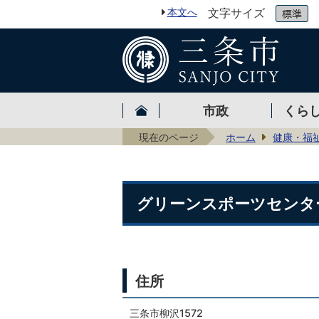
本文へ
文字サイズ
市政
くら
現在のページ
ホーム
健康・福
グリーンスポーツセンタ
住所
三条市柳沢1572