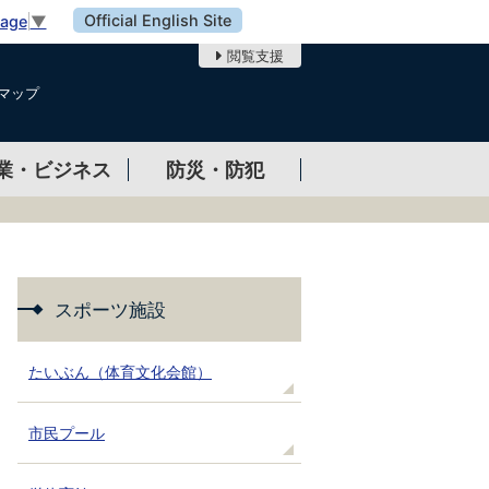
Official English Site
uage
▼
閲覧支援
マップ
業・ビジネス
防災・防犯
スポーツ施設
たいぶん（体育文化会館）
市民プール